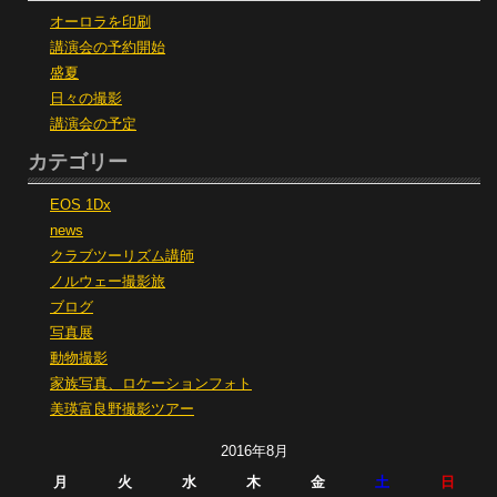
オーロラを印刷
講演会の予約開始
盛夏
日々の撮影
講演会の予定
カテゴリー
EOS 1Dx
news
クラブツーリズム講師
ノルウェー撮影旅
ブログ
写真展
動物撮影
家族写真、ロケーションフォト
美瑛富良野撮影ツアー
2016年8月
月
火
水
木
金
土
日