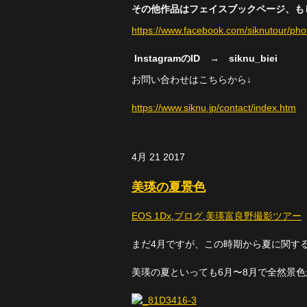
その他作品はフェイスブックページ、もしく
https://www.facebook.com/siknutour/ph
InstagramのID → siknu_biei
お問い合わせはこちらから↓
https://www.siknu.jp/contact/index.htm
4月
21
2017
美瑛の夏景色
EOS 1Dx
,
ブログ
,
美瑛富良野撮影ツアー
まだ4月ですが、この時期から夏に関す
美瑛の夏といっても6月〜8月で全然景