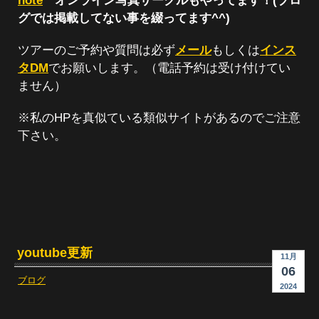
note
オンライン写真サークルもやってます！(ブロ
グでは掲載してない事を綴ってます^^)
ツアーのご予約や質問は必ず
メール
もしくは
インス
タDM
でお願いします。（電話予約は受け付けてい
ません）
※私のHPを真似ている類似サイトがあるのでご注意
下さい。
youtube更新
11月
06
ブログ
2024