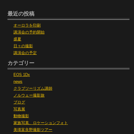
最近の投稿
オーロラを印刷
講演会の予約開始
盛夏
日々の撮影
講演会の予定
カテゴリー
EOS 1Dx
news
クラブツーリズム講師
ノルウェー撮影旅
ブログ
写真展
動物撮影
家族写真、ロケーションフォト
美瑛富良野撮影ツアー