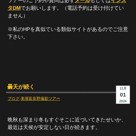
ツアーのご予約や質問は必ず
メール
もしくは
インス
タDM
でお願いします。（電話予約は受け付けてい
ません）
※私のHPを真似ている類似サイトがあるのでご注意
下さい。
曇天が続く
11月
01
ブログ
,
美瑛富良野撮影ツアー
2024
晩秋も深まり冬もすぐそこに近づいてきたせいか、
最近は天候が安定しない日が続きます。