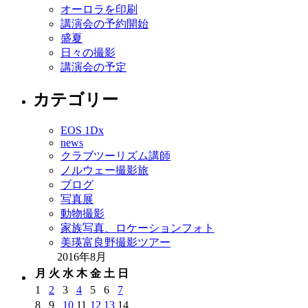
オーロラを印刷
講演会の予約開始
盛夏
日々の撮影
講演会の予定
カテゴリー
EOS 1Dx
news
クラブツーリズム講師
ノルウェー撮影旅
ブログ
写真展
動物撮影
家族写真、ロケーションフォト
美瑛富良野撮影ツアー
2016年8月
月
火
水
木
金
土
日
1
2
3
4
5
6
7
8
9
10
11
12
13
14