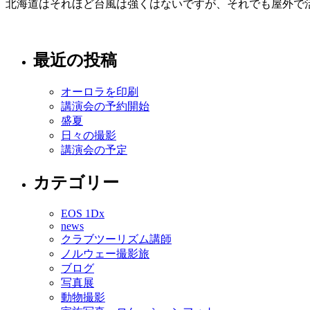
北海道はそれほど台風は強くはないですが、それでも屋外で
最近の投稿
オーロラを印刷
講演会の予約開始
盛夏
日々の撮影
講演会の予定
カテゴリー
EOS 1Dx
news
クラブツーリズム講師
ノルウェー撮影旅
ブログ
写真展
動物撮影