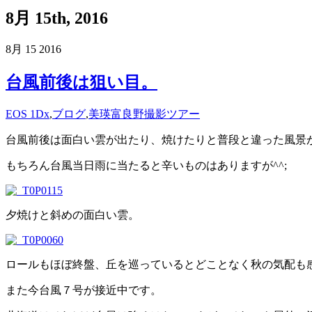
8月 15th, 2016
8月
15
2016
台風前後は狙い目。
EOS 1Dx
,
ブログ
,
美瑛富良野撮影ツアー
台風前後は面白い雲が出たり、焼けたりと普段と違った風景
もちろん台風当日雨に当たると辛いものはありますが^^;
夕焼けと斜めの面白い雲。
ロールもほぼ終盤、丘を巡っているとどことなく秋の気配も
また今台風７号が接近中です。