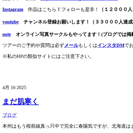
Instagram
作品はこちら
！
フォローも是非！
（１２０００人
youtube
チャンネル登録お願いします！（３３０００人達
note
オンライン写真サークルもやってます！(ブログでは掲載
ツアーのご予約や質問は必ず
メール
もしくは
インスタDM
で
※私のHPの類似サイトにはご注意下さい。
4月
16
2025
まだ肌寒く
ブログ
本州はもう桜前線真っ只中で完全に春陽気ですが、北海道は