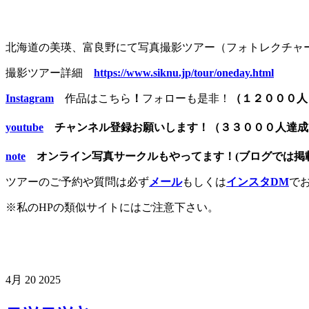
北海道の美瑛、富良野にて写真撮影ツアー（フォトレクチャ
撮影ツアー詳細
https://www.siknu.jp/tour/oneday.html
Instagram
作品はこちら
！
フォローも是非！
（１２０００人
youtube
チャンネル登録お願いします！（３３０００人達
note
オンライン写真サークルもやってます！(ブログでは掲載
ツアーのご予約や質問は必ず
メール
もしくは
インスタDM
で
※私のHPの類似サイトにはご注意下さい。
4月
20
2025