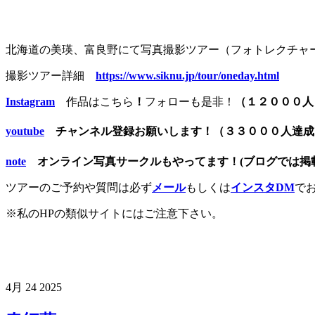
北海道の美瑛、富良野にて写真撮影ツアー（フォトレクチャ
撮影ツアー詳細
https://www.siknu.jp/tour/oneday.html
Instagram
作品はこちら
！
フォローも是非！
（１２０００人
youtube
チャンネル登録お願いします！（３３０００人達
note
オンライン写真サークルもやってます！(ブログでは掲載
ツアーのご予約や質問は必ず
メール
もしくは
インスタDM
で
※私のHPの類似サイトにはご注意下さい。
4月
24
2025