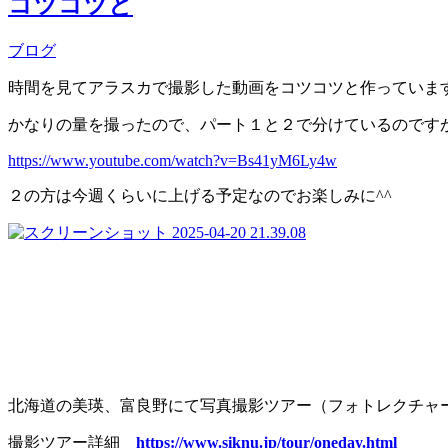
コツコツと
ブログ
時間を見てアラスカで撮影した動画をコツコツと作っていま
かなりの量を撮ったので、パート１と２で分けているのです
https://www.youtube.com/watch?v=Bs41yM6Ly4w
２の方は今週くらいに上げる予定なのでお楽しみに^^
北海道の美瑛、富良野にて写真撮影ツアー（フォトレクチャ
撮影ツアー詳細
https://www.siknu.jp/tour/oneday.html