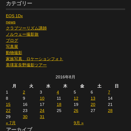
カテゴリー
EOS 1Dx
news
クラブツーリズム講師
ノルウェー撮影旅
ブログ
写真展
動物撮影
家族写真、ロケーションフォト
美瑛富良野撮影ツアー
2016年8月
月
火
水
木
金
土
日
1
2
3
4
5
6
7
8
9
10
11
12
13
14
15
16
17
18
19
20
21
22
23
24
25
26
27
28
29
30
31
« 7月
9月 »
アーカイブ