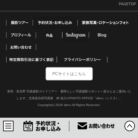
PCサイトはこちら
美瑛・富良野 写真撮影ガイドツアー 素晴らしい写真撮影スポットへ皆さんをご案内いた
します。北海道自然写真家 林 祐介のPHOTO OFFICE「siknu（シクヌ）」
Copyright(c)
2026 siknu All Rights Reserved.