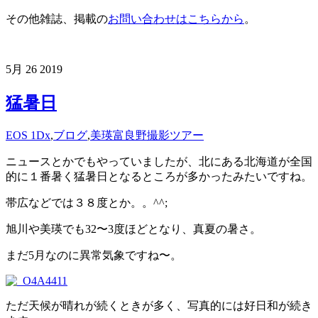
その他雑誌、掲載の
お問い合わせはこちらから
。
5月
26
2019
猛暑日
EOS 1Dx
,
ブログ
,
美瑛富良野撮影ツアー
ニュースとかでもやっていましたが、北にある北海道が全国
的に１番暑く猛暑日となるところが多かったみたいですね。
帯広などでは３８度とか。。^^;
旭川や美瑛でも32〜3度ほどとなり、真夏の暑さ。
まだ5月なのに異常気象ですね〜。
ただ天候が晴れが続くときが多く、写真的には好日和が続き