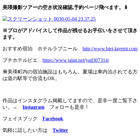
美瑛撮影ツアーの空き状況確認,予約
ページ飛べます。⬇︎
※プロがアドバイスして作品が残せるお手伝いをさせて頂き
ます。
おすすめ宿泊 ホテルラブニール
http://www.biei-lavenir.com
プチホテルピエ
https://www.jalan.net/yad307314/
※
美瑛町内の宿泊施設はもちろん、夏場は車内泊されてる方
は道の駅等で合流もOK。
作品はインスタグラム掲載してますので、是非一度ご覧下さ
い。
→
Instagram
フォローも是非！
フェイスブック
Facebook
気軽に話したい方は
Twitter