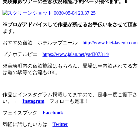
美瑛撮影ツアーの空き状況確認,予約
ページ飛べます。⬇︎
※プロがアドバイスして作品が残せるお手伝いをさせて頂き
ます。
おすすめ宿泊 ホテルラブニール
http://www.biei-lavenir.com
プチホテルピエ
https://www.jalan.net/yad307314/
※
美瑛町内の宿泊施設はもちろん、夏場は車内泊されてる方
は道の駅等で合流もOK。
作品はインスタグラム掲載してますので、是非一度ご覧下さ
い。
→
Instagram
フォローも是非！
フェイスブック
Facebook
気軽に話したい方は
Twitter