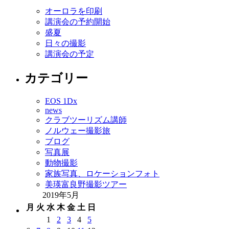
オーロラを印刷
講演会の予約開始
盛夏
日々の撮影
講演会の予定
カテゴリー
EOS 1Dx
news
クラブツーリズム講師
ノルウェー撮影旅
ブログ
写真展
動物撮影
家族写真、ロケーションフォト
美瑛富良野撮影ツアー
2019年5月
月
火
水
木
金
土
日
1
2
3
4
5