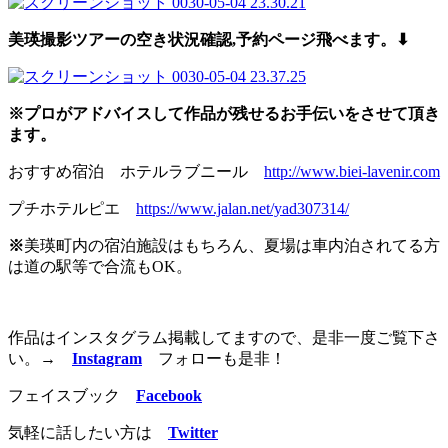
美瑛撮影ツアーの空き状況確認,予約
ページ飛べます。⬇︎
※プロがアドバイスして作品が残せるお手伝いをさせて頂き
ます。
おすすめ宿泊 ホテルラブニール
http://www.biei-lavenir.com
プチホテルピエ
https://www.jalan.net/yad307314/
※
美瑛町内の宿泊施設はもちろん、夏場は車内泊されてる方
は道の駅等で合流もOK。
作品はインスタグラム掲載してますので、是非一度ご覧下さ
い。
→
Instagram
フォローも是非！
フェイスブック
Facebook
気軽に話したい方は
Twitter