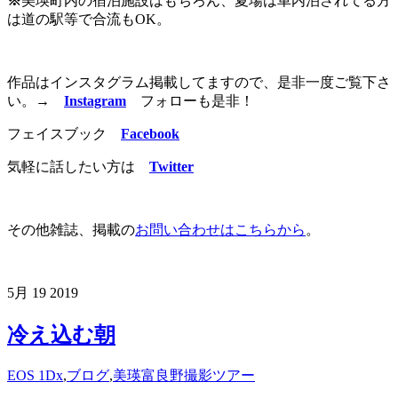
※
美瑛町内の宿泊施設はもちろん、夏場は車内泊されてる方
は道の駅等で合流もOK。
作品はインスタグラム掲載してますので、是非一度ご覧下さ
い。
→
Instagram
フォローも是非！
フェイスブック
Facebook
気軽に話したい方は
Twitter
その他雑誌、掲載の
お問い合わせはこちらから
。
5月
19
2019
冷え込む朝
EOS 1Dx
,
ブログ
,
美瑛富良野撮影ツアー