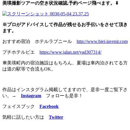
美瑛撮影ツアーの空き状況確認,予約
ページ飛べます。⬇︎
※プロがアドバイスして作品が残せるお手伝いをさせて頂き
ます。
おすすめ宿泊 ホテルラブニール
http://www.biei-lavenir.com
プチホテルピエ
https://www.jalan.net/yad307314/
※
美瑛町内の宿泊施設はもちろん、夏場は車内泊されてる方
は道の駅等で合流もOK。
作品はインスタグラム掲載してますので、是非一度ご覧下さ
い。
→
Instagram
フォローも是非！
フェイスブック
Facebook
気軽に話したい方は
Twitter