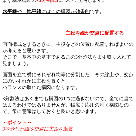
まず基本構図の
｢3分割法｣
について説明します。
水平線
や、
地平線
にはこの構図が効果的
です。
主役を線か交点に配置する
画面構成をするときに、主役をどの位置に配置すればよいの
か考えると思います。
そこで、基本中の基本であるこの3分割法をまず取り入れて
見ましょう。
画面を立て横にそれぞれ均等に分割した、その線上や、交点
にのいずれかに主役を置くと
バランスの取れた構図になります。
3分割法はあくまでも構図の1つに過ぎないので、全てに当て
はまるわけではありませんが、幅広く応用の利く構図なの
で、常に意識はしておくと良いと思います。
～ポイント～
3等分した線や交点に主役を配置