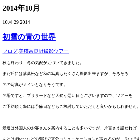
2014年10月
10月
29
2014
初雪の青の世界
ブログ
,
美瑛富良野撮影ツアー
秋も終わり、冬の気配が近づいてきました。
まだ丘には落葉松など秋の写真もたくさん撮影出来ますが、そろそろ
冬の写真がメインとなりそうです。
冬場ですと、ブリサードなど天候が悪い日もございますので、ツアーを
ご予約頂く際には予備日などもご検討していただくと良いかもしれません
最近は外国人のお客さんを案内することも多いですが、片言さえ話せれば
あとはiPhoneなどの翻訳で充分コミュニケーションが取れるのが、良いで