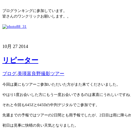
ブログランキングに参加しています。
皆さんのワンクリックお願いします。。
10月
27
2014
リピーター
ブログ
,
美瑛富良野撮影ツアー
今回は夏にもツアーご参加いただいた方がまた来てくださいました。
やはり1度お会いした方にもう一度お会いできるのは素直にうれしいですね
それと今回も645Zと645Dの中判デジタルでご参加です。
先週までの予報ではツアーの2日間とも雨予報でしたが、2日目は雨に降ら
初日は見事に快晴の良い天気となりました。