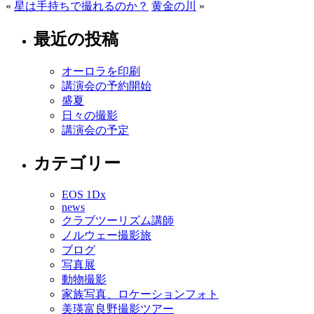
«
星は手持ちで撮れるのか？
黄金の川
»
最近の投稿
オーロラを印刷
講演会の予約開始
盛夏
日々の撮影
講演会の予定
カテゴリー
EOS 1Dx
news
クラブツーリズム講師
ノルウェー撮影旅
ブログ
写真展
動物撮影
家族写真、ロケーションフォト
美瑛富良野撮影ツアー