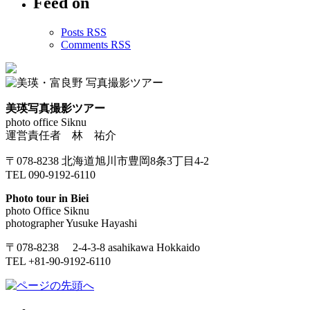
Feed on
Posts RSS
Comments RSS
美瑛写真撮影ツアー
photo office Siknu
運営責任者 林 祐介
〒078-8238 北海道旭川市豊岡8条3丁目4-2
TEL 090-9192-6110
Photo tour in Biei
photo Office Siknu
photographer Yusuke Hayashi
〒078-8238 2-4-3-8 asahikawa Hokkaido
TEL +81-90-9192-6110