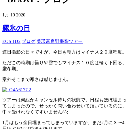
1月
19
2020
霧氷の日
EOS 1Dx
,
ブログ
,
美瑛富良野撮影ツアー
連日撮影の日々ですが、今日も朝方はマイナス２０度程度。
ただこの時期は曇りや雪でもマイナス１０度は軽く下回る、
厳冬期。
案外そこまで寒さは感じません。
ツアーは何組かキャンセル待ちの状態で、日程もほぼ埋まっ
てしまったので、せっかく問い合わせいて頂いているのに、
中々受けれなくてすいません^^;
1月はもう全日埋まってしまっていますが、まだ2月に３〜4
日ほどだけは空きがあります。