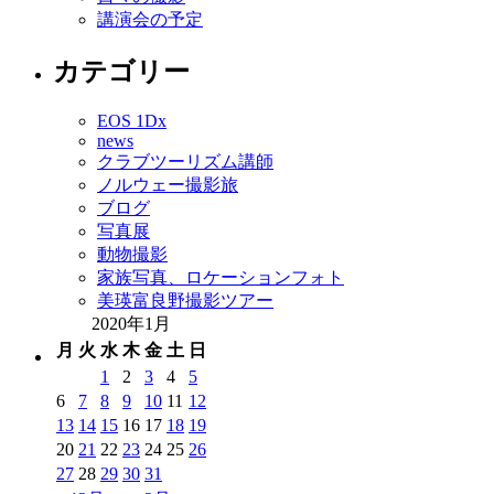
講演会の予定
カテゴリー
EOS 1Dx
news
クラブツーリズム講師
ノルウェー撮影旅
ブログ
写真展
動物撮影
家族写真、ロケーションフォト
美瑛富良野撮影ツアー
2020年1月
月
火
水
木
金
土
日
1
2
3
4
5
6
7
8
9
10
11
12
13
14
15
16
17
18
19
20
21
22
23
24
25
26
27
28
29
30
31