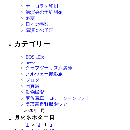
オーロラを印刷
講演会の予約開始
盛夏
日々の撮影
講演会の予定
カテゴリー
EOS 1Dx
news
クラブツーリズム講師
ノルウェー撮影旅
ブログ
写真展
動物撮影
家族写真、ロケーションフォト
美瑛富良野撮影ツアー
2020年1月
月
火
水
木
金
土
日
1
2
3
4
5