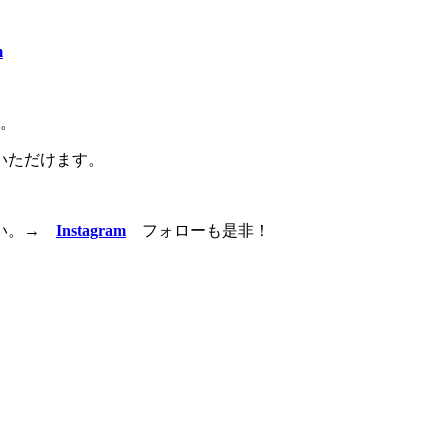
m
K。
いただけます。
い。
→
Instagram
フォローも是非！