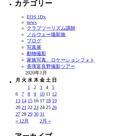
カテゴリー
EOS 1Dx
news
クラブツーリズム講師
ノルウェー撮影旅
ブログ
写真展
動物撮影
家族写真、ロケーションフォト
美瑛富良野撮影ツアー
2020年1月
月
火
水
木
金
土
日
1
2
3
4
5
6
7
8
9
10
11
12
13
14
15
16
17
18
19
20
21
22
23
24
25
26
27
28
29
30
31
« 12月
2月 »