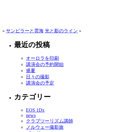
«
サンピラーと雲海
光と影のライン
»
最近の投稿
オーロラを印刷
講演会の予約開始
盛夏
日々の撮影
講演会の予定
カテゴリー
EOS 1Dx
news
クラブツーリズム講師
ノルウェー撮影旅