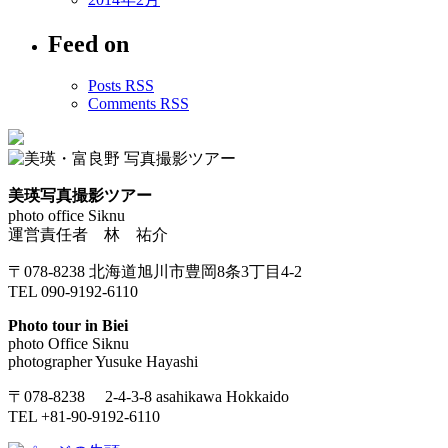
Feed on
Posts RSS
Comments RSS
美瑛写真撮影ツアー
photo office Siknu
運営責任者 林 祐介
〒078-8238 北海道旭川市豊岡8条3丁目4-2
TEL 090-9192-6110
Photo tour in Biei
photo Office Siknu
photographer Yusuke Hayashi
〒078-8238 2-4-3-8 asahikawa Hokkaido
TEL +81-90-9192-6110