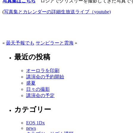
写真集はこちら
ロシアでグリズリーを撮影してきた写真で
(
写真集とカレンダーの詳細生放送ライブ（youtube)
«
曇天予報でも
サンピラーと雲海
»
最近の投稿
オーロラを印刷
講演会の予約開始
盛夏
日々の撮影
講演会の予定
カテゴリー
EOS 1Dx
news