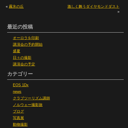
«
霧氷の丘
激しく舞うダイヤモンドダスト
»
最近の投稿
オーロラを印刷
講演会の予約開始
盛夏
日々の撮影
講演会の予定
カテゴリー
EOS 1Dx
news
クラブツーリズム講師
ノルウェー撮影旅
ブログ
写真展
動物撮影