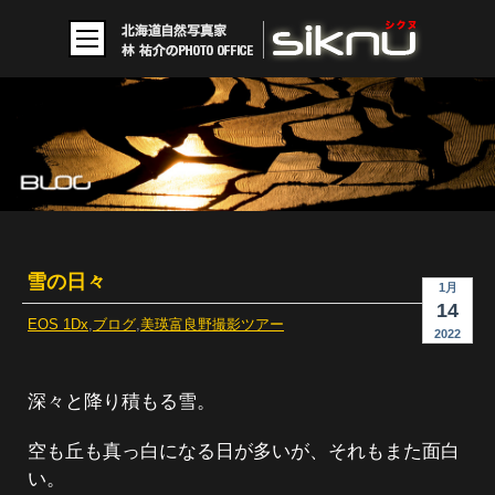
雪の日々
1月
14
EOS 1Dx
,
ブログ
,
美瑛富良野撮影ツアー
2022
深々と降り積もる雪。
空も丘も真っ白になる日が多いが、それもまた面白
い。