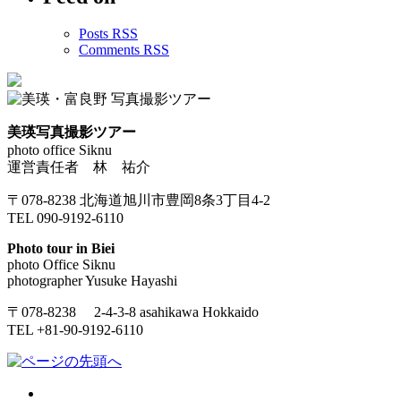
Posts RSS
Comments RSS
美瑛写真撮影ツアー
photo office Siknu
運営責任者 林 祐介
〒078-8238 北海道旭川市豊岡8条3丁目4-2
TEL 090-9192-6110
Photo tour in Biei
photo Office Siknu
photographer Yusuke Hayashi
〒078-8238 2-4-3-8 asahikawa Hokkaido
TEL +81-90-9192-6110