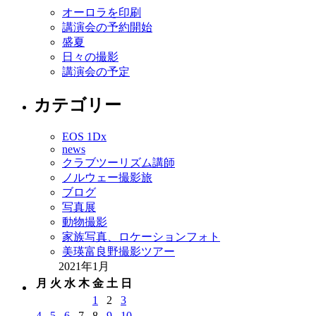
オーロラを印刷
講演会の予約開始
盛夏
日々の撮影
講演会の予定
カテゴリー
EOS 1Dx
news
クラブツーリズム講師
ノルウェー撮影旅
ブログ
写真展
動物撮影
家族写真、ロケーションフォト
美瑛富良野撮影ツアー
2021年1月
月
火
水
木
金
土
日
1
2
3
4
5
6
7
8
9
10