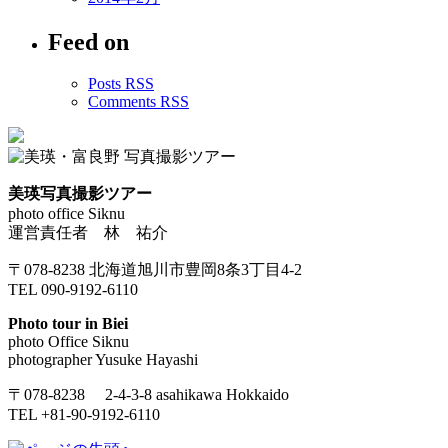
Feed on
Posts RSS
Comments RSS
美瑛写真撮影ツアー
photo office Siknu
運営責任者 林 祐介
〒078-8238 北海道旭川市豊岡8条3丁目4-2
TEL 090-9192-6110
Photo tour in Biei
photo Office Siknu
photographer Yusuke Hayashi
〒078-8238 2-4-3-8 asahikawa Hokkaido
TEL +81-90-9192-6110