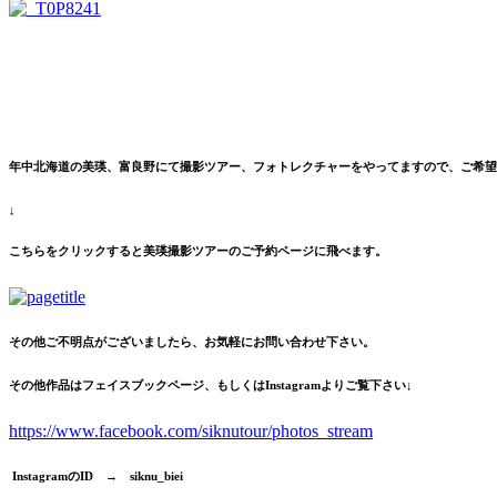
年中北海道の美瑛、富良野にて撮影ツアー、フォトレクチャーをやってますので、ご希望
↓
こちらをクリックすると美瑛撮影ツアーのご予約ページに飛べます。
その他ご不明点がございましたら、お気軽にお問い合わせ下さい。
その他作品はフェイスブックページ、もしくはInstagramよりご覧下さい↓
https://www.facebook.com/siknutour/photos_stream
InstagramのID → siknu_biei