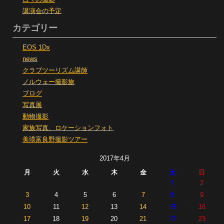
講演会の予定
カテゴリー
EOS 1Dx
news
クラブツーリズム講師
ノルウェー撮影旅
ブログ
写真展
動物撮影
家族写真、ロケーションフォト
美瑛富良野撮影ツアー
2017年4月
月
火
水
木
金
土
日
1
2
3
4
5
6
7
8
9
10
11
12
13
14
15
16
17
18
19
20
21
22
23