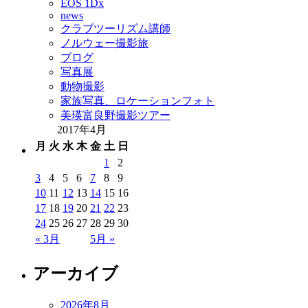
EOS 1Dx
news
クラブツーリズム講師
ノルウェー撮影旅
ブログ
写真展
動物撮影
家族写真、ロケーションフォト
美瑛富良野撮影ツアー
2017年4月
月
火
水
木
金
土
日
1
2
3
4
5
6
7
8
9
10
11
12
13
14
15
16
17
18
19
20
21
22
23
24
25
26
27
28
29
30
« 3月
5月 »
アーカイブ
2026年8月