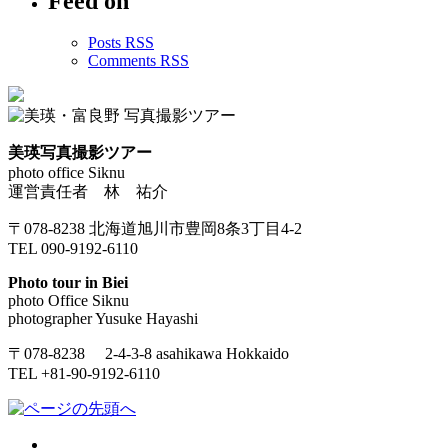
Feed on
Posts RSS
Comments RSS
美瑛写真撮影ツアー
photo office Siknu
運営責任者 林 祐介
〒078-8238 北海道旭川市豊岡8条3丁目4-2
TEL 090-9192-6110
Photo tour in Biei
photo Office Siknu
photographer Yusuke Hayashi
〒078-8238 2-4-3-8 asahikawa Hokkaido
TEL +81-90-9192-6110