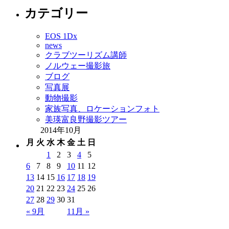
カテゴリー
EOS 1Dx
news
クラブツーリズム講師
ノルウェー撮影旅
ブログ
写真展
動物撮影
家族写真、ロケーションフォト
美瑛富良野撮影ツアー
2014年10月
月
火
水
木
金
土
日
1
2
3
4
5
6
7
8
9
10
11
12
13
14
15
16
17
18
19
20
21
22
23
24
25
26
27
28
29
30
31
« 9月
11月 »