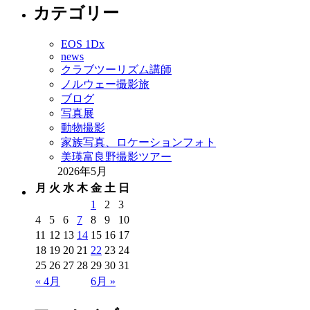
カテゴリー
EOS 1Dx
news
クラブツーリズム講師
ノルウェー撮影旅
ブログ
写真展
動物撮影
家族写真、ロケーションフォト
美瑛富良野撮影ツアー
2026年5月
月
火
水
木
金
土
日
1
2
3
4
5
6
7
8
9
10
11
12
13
14
15
16
17
18
19
20
21
22
23
24
25
26
27
28
29
30
31
« 4月
6月 »