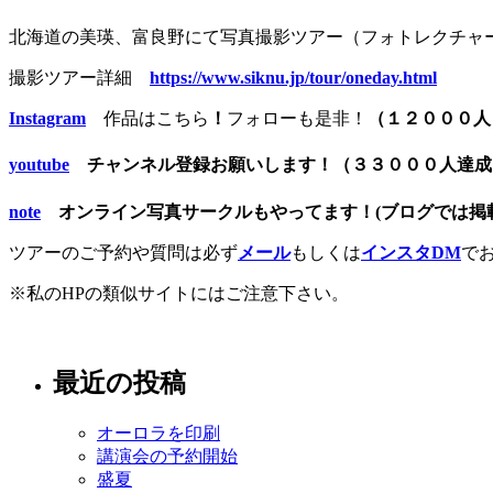
北海道の美瑛、富良野にて写真撮影ツアー（フォトレクチャ
撮影ツアー詳細
https://www.siknu.jp/tour/oneday.html
Instagram
作品はこちら
！
フォローも是非！
（１２０００人
youtube
チャンネル登録お願いします！（３３０００人達
note
オンライン写真サークルもやってます！(ブログでは掲載
ツアーのご予約や質問は必ず
メール
もしくは
インスタDM
で
※私のHPの類似サイトにはご注意下さい。
最近の投稿
オーロラを印刷
講演会の予約開始
盛夏