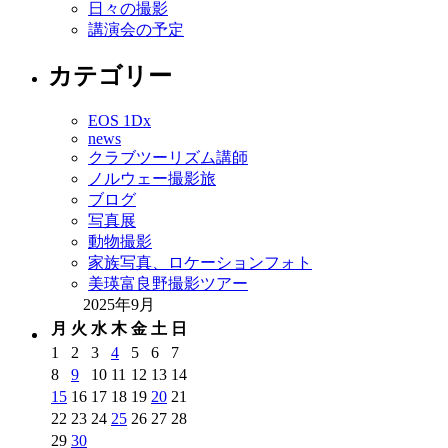
日々の撮影
講演会の予定
カテゴリー
EOS 1Dx
news
クラブツーリズム講師
ノルウェー撮影旅
ブログ
写真展
動物撮影
家族写真、ロケーションフォト
美瑛富良野撮影ツアー
2025年9月
月
火
水
木
金
土
日
1
2
3
4
5
6
7
8
9
10
11
12
13
14
15
16
17
18
19
20
21
22
23
24
25
26
27
28
29
30