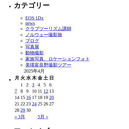
カテゴリー
EOS 1Dx
news
クラブツーリズム講師
ノルウェー撮影旅
ブログ
写真展
動物撮影
家族写真、ロケーションフォト
美瑛富良野撮影ツアー
2025年4月
月
火
水
木
金
土
日
1
2
3
4
5
6
7
8
9
10
11
12
13
14
15
16
17
18
19
20
21
22
23
24
25
26
27
28
29
30
« 3月
5月 »