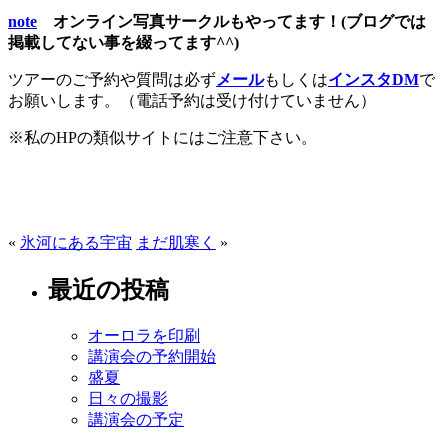
note
オンライン写真サークルもやってます！(ブログでは
掲載してない事を綴ってます^^)
ツアーのご予約や質問は必ず
メール
もしくは
インスタDM
で
お願いします。（電話予約は受け付けていません）
※私のHPの類似サイトにはご注意下さい。
«
氷河にある宇宙
まだ肌寒く
»
最近の投稿
オーロラを印刷
講演会の予約開始
盛夏
日々の撮影
講演会の予定