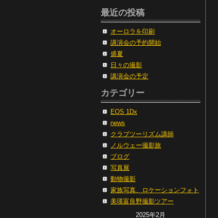
最近の投稿
オーロラを印刷
講演会の予約開始
盛夏
日々の撮影
講演会の予定
カテゴリー
EOS 1Dx
news
クラブツーリズム講師
ノルウェー撮影旅
ブログ
写真展
動物撮影
家族写真、ロケーションフォト
美瑛富良野撮影ツアー
2025年2月