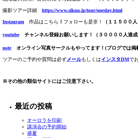
撮影ツアー詳細
https://www.siknu.jp/tour/oneday.html
Instagram
作品はこちら
！
フォローも是非！
（１１５００人
youtube
チャンネル登録お願いします！（３００００人達
note
オンライン写真サークルもやってます！(ブログでは掲載
ツアーのご予約や質問は必ず
メール
もしくは
インスタDM
で
※その他の類似サイトにはご注意下さい。
最近の投稿
オーロラを印刷
講演会の予約開始
盛夏