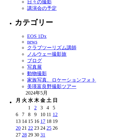
日々の撮影
講演会の予定
カテゴリー
EOS 1Dx
news
クラブツーリズム講師
ノルウェー撮影旅
ブログ
写真展
動物撮影
家族写真、ロケーションフォト
美瑛富良野撮影ツアー
2024年5月
月
火
水
木
金
土
日
1
2
3
4
5
6
7
8
9
10
11
12
13
14
15
16
17
18
19
20
21
22
23
24
25
26
27
28
29
30
31