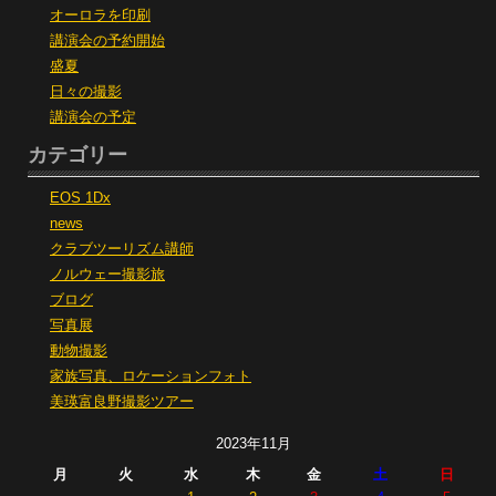
オーロラを印刷
講演会の予約開始
盛夏
日々の撮影
講演会の予定
カテゴリー
EOS 1Dx
news
クラブツーリズム講師
ノルウェー撮影旅
ブログ
写真展
動物撮影
家族写真、ロケーションフォト
美瑛富良野撮影ツアー
2023年11月
月
火
水
木
金
土
日