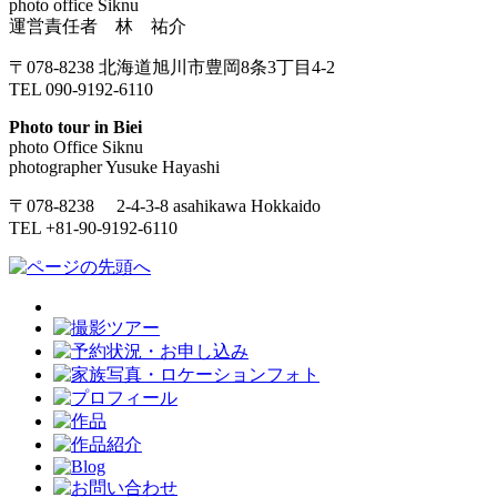
photo office Siknu
運営責任者 林 祐介
〒078-8238 北海道旭川市豊岡8条3丁目4-2
TEL 090-9192-6110
Photo tour in Biei
photo Office Siknu
photographer Yusuke Hayashi
〒078-8238 2-4-3-8 asahikawa Hokkaido
TEL +81-90-9192-6110