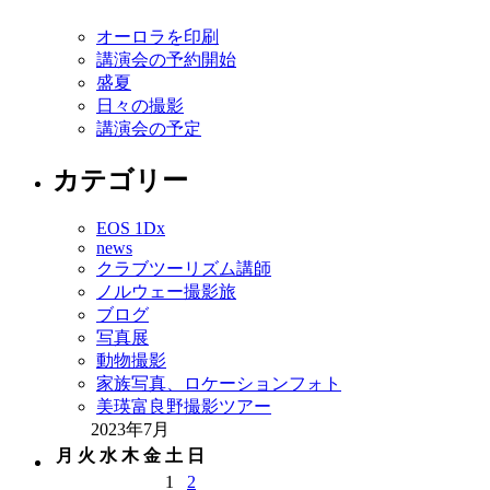
オーロラを印刷
講演会の予約開始
盛夏
日々の撮影
講演会の予定
カテゴリー
EOS 1Dx
news
クラブツーリズム講師
ノルウェー撮影旅
ブログ
写真展
動物撮影
家族写真、ロケーションフォト
美瑛富良野撮影ツアー
2023年7月
月
火
水
木
金
土
日
1
2