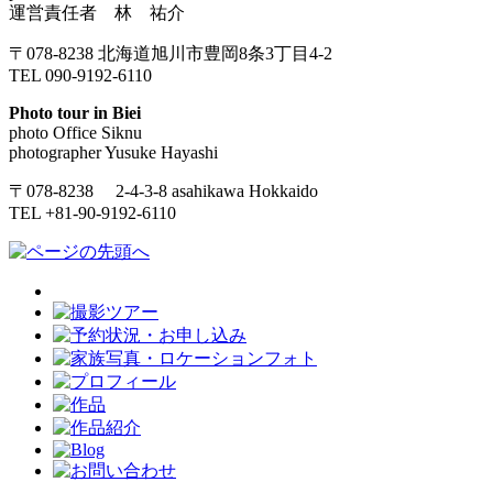
運営責任者 林 祐介
〒078-8238 北海道旭川市豊岡8条3丁目4-2
TEL 090-9192-6110
Photo tour in Biei
photo Office Siknu
photographer Yusuke Hayashi
〒078-8238 2-4-3-8 asahikawa Hokkaido
TEL +81-90-9192-6110