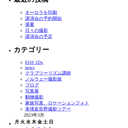
オーロラを印刷
講演会の予約開始
盛夏
日々の撮影
講演会の予定
カテゴリー
EOS 1Dx
news
クラブツーリズム講師
ノルウェー撮影旅
ブログ
写真展
動物撮影
家族写真、ロケーションフォト
美瑛富良野撮影ツアー
2023年3月
月
火
水
木
金
土
日