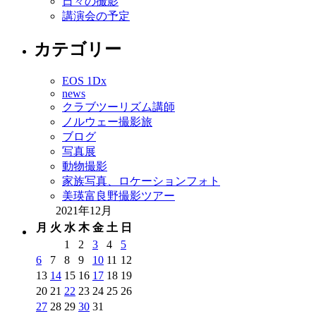
日々の撮影
講演会の予定
カテゴリー
EOS 1Dx
news
クラブツーリズム講師
ノルウェー撮影旅
ブログ
写真展
動物撮影
家族写真、ロケーションフォト
美瑛富良野撮影ツアー
2021年12月
月
火
水
木
金
土
日
1
2
3
4
5
6
7
8
9
10
11
12
13
14
15
16
17
18
19
20
21
22
23
24
25
26
27
28
29
30
31