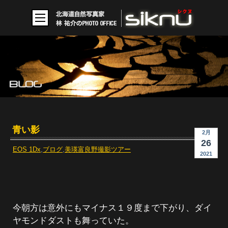
青い影
2月
26
EOS 1Dx
,
ブログ
,
美瑛富良野撮影ツアー
2021
今朝方は意外にもマイナス１９度まで下がり、ダイ
ヤモンドダストも舞っていた。