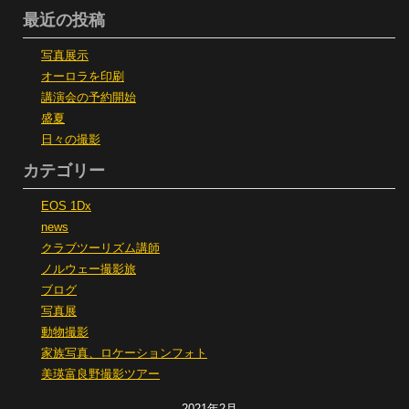
最近の投稿
写真展示
オーロラを印刷
講演会の予約開始
盛夏
日々の撮影
カテゴリー
EOS 1Dx
news
クラブツーリズム講師
ノルウェー撮影旅
ブログ
写真展
動物撮影
家族写真、ロケーションフォト
美瑛富良野撮影ツアー
2021年2月