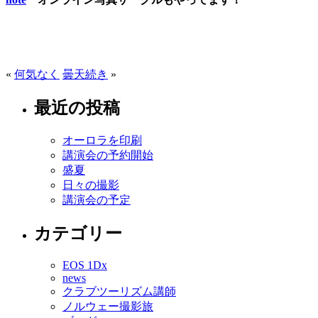
«
何気なく
曇天続き
»
最近の投稿
オーロラを印刷
講演会の予約開始
盛夏
日々の撮影
講演会の予定
カテゴリー
EOS 1Dx
news
クラブツーリズム講師
ノルウェー撮影旅