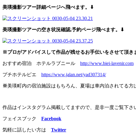
美瑛撮影ツアー詳細ページへ飛べます。⬇︎
美瑛撮影ツアーの空き状況確認,予約
ページ飛べます。⬇︎
※プロがアドバイスして作品が残せるお手伝いをさせて頂き
おすすめ宿泊 ホテルラブニール
http://www.biei-lavenir.com
プチホテルピエ
https://www.jalan.net/yad307314/
※
美瑛町内の宿泊施設はもちろん、夏場は車内泊されてる方
作品はインスタグラム掲載してますので、是非一度ご覧下さ
フェイスブック
Facebook
気軽に話したい方は
Twitter