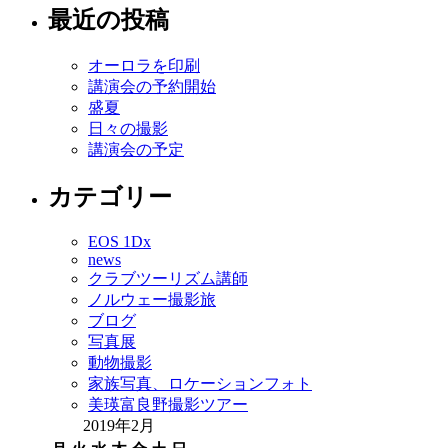
最近の投稿
オーロラを印刷
講演会の予約開始
盛夏
日々の撮影
講演会の予定
カテゴリー
EOS 1Dx
news
クラブツーリズム講師
ノルウェー撮影旅
ブログ
写真展
動物撮影
家族写真、ロケーションフォト
美瑛富良野撮影ツアー
2019年2月