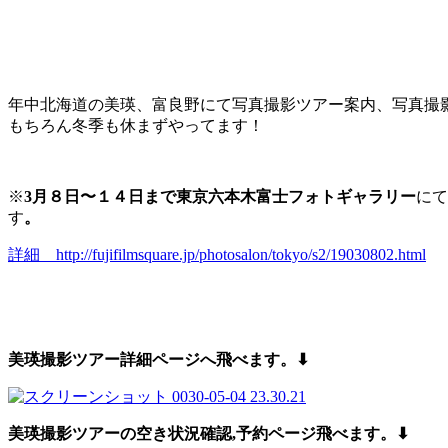
年中北海道の美瑛、富良野にて写真撮影ツアー案内、写真撮
もちろん冬季も休まずやってます！
※
3月８日〜１４日まで東京六本木富士フォトギャラリー
にて
す
。
詳細 http://fujifilmsquare.jp/photosalon/tokyo/s2/19030802.html
美瑛撮影ツアー詳細ページへ飛べます。⬇︎
美瑛撮影ツアーの空き状況確認,予約
ページ飛べます。⬇︎