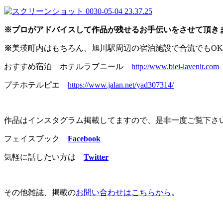
※プロがアドバイスして作品が残せるお手伝いをさせて頂き
※
美瑛町内はもちろん、旭川駅周辺の宿泊施設で合流でもOK
おすすめ宿泊 ホテルラブニール
http://www.biei-lavenir.com
プチホテルピエ
https://www.jalan.net/yad307314/
作品はインスタグラム掲載してますので、是非一度ご覧下さ
フェイスブック
Facebook
気軽に話したい方は
Twitter
その他雑誌、掲載の
お問い合わせはこちらから
。