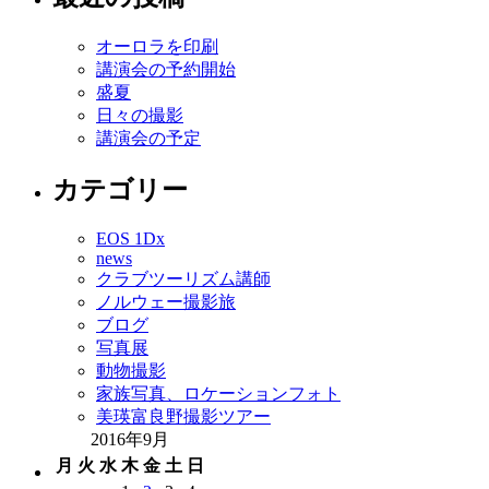
オーロラを印刷
講演会の予約開始
盛夏
日々の撮影
講演会の予定
カテゴリー
EOS 1Dx
news
クラブツーリズム講師
ノルウェー撮影旅
ブログ
写真展
動物撮影
家族写真、ロケーションフォト
美瑛富良野撮影ツアー
2016年9月
月
火
水
木
金
土
日