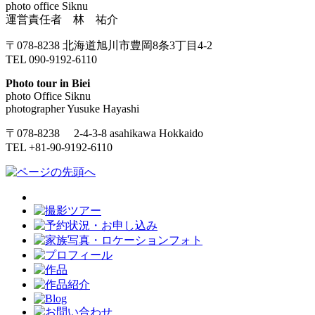
photo office Siknu
運営責任者 林 祐介
〒078-8238 北海道旭川市豊岡8条3丁目4-2
TEL 090-9192-6110
Photo tour in Biei
photo Office Siknu
photographer Yusuke Hayashi
〒078-8238 2-4-3-8 asahikawa Hokkaido
TEL +81-90-9192-6110