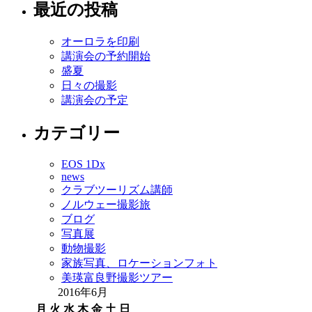
最近の投稿
オーロラを印刷
講演会の予約開始
盛夏
日々の撮影
講演会の予定
カテゴリー
EOS 1Dx
news
クラブツーリズム講師
ノルウェー撮影旅
ブログ
写真展
動物撮影
家族写真、ロケーションフォト
美瑛富良野撮影ツアー
2016年6月
月
火
水
木
金
土
日