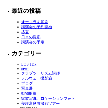
最近の投稿
オーロラを印刷
講演会の予約開始
盛夏
日々の撮影
講演会の予定
カテゴリー
EOS 1Dx
news
クラブツーリズム講師
ノルウェー撮影旅
ブログ
写真展
動物撮影
家族写真、ロケーションフォト
美瑛富良野撮影ツアー