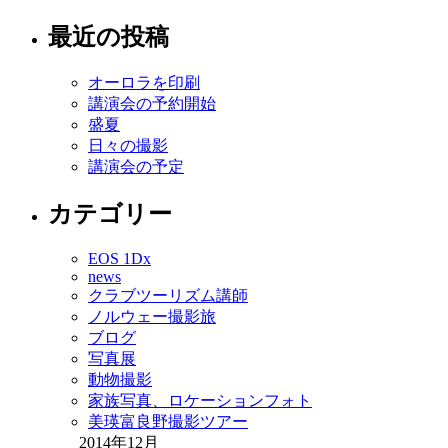
最近の投稿
オーロラを印刷
講演会の予約開始
盛夏
日々の撮影
講演会の予定
カテゴリー
EOS 1Dx
news
クラブツーリズム講師
ノルウェー撮影旅
ブログ
写真展
動物撮影
家族写真、ロケーションフォト
美瑛富良野撮影ツアー
2014年12月