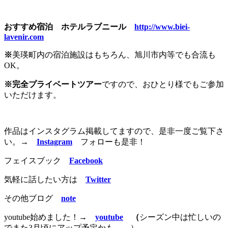
おすすめ宿泊 ホテルラブニール
http://www.biei-
lavenir.com
※
美瑛町内の宿泊施設はもちろん、旭川市内等でも合流も
OK。
※完
全プライベートツアー
ですので、おひとり様でもご参加
いただけます。
作品はインスタグラム掲載してますので、是非一度ご覧下さ
い。
→
Instagram
フォローも是非！
フェイスブック
Facebook
気軽に話したい方は
Twitter
その他ブログ
note
youtube始めました！→
youtube
（
シーズン中は忙しいの
でまた3月頃にアップ予定かも。。）