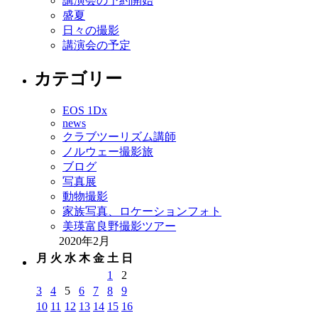
講演会の予約開始
盛夏
日々の撮影
講演会の予定
カテゴリー
EOS 1Dx
news
クラブツーリズム講師
ノルウェー撮影旅
ブログ
写真展
動物撮影
家族写真、ロケーションフォト
美瑛富良野撮影ツアー
2020年2月
月
火
水
木
金
土
日
1
2
3
4
5
6
7
8
9
10
11
12
13
14
15
16