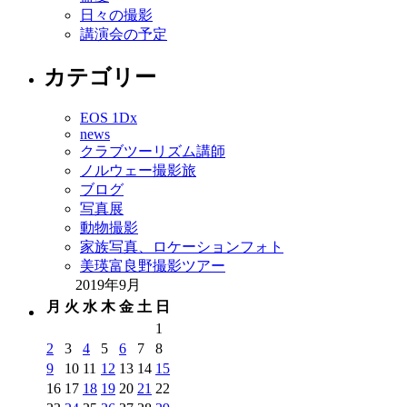
日々の撮影
講演会の予定
カテゴリー
EOS 1Dx
news
クラブツーリズム講師
ノルウェー撮影旅
ブログ
写真展
動物撮影
家族写真、ロケーションフォト
美瑛富良野撮影ツアー
2019年9月
月
火
水
木
金
土
日
1
2
3
4
5
6
7
8
9
10
11
12
13
14
15
16
17
18
19
20
21
22