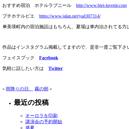
おすすめ宿泊 ホテルラブニール
http://www.biei-lavenir.com
プチホテルピエ
https://www.jalan.net/yad307314/
※
美瑛町内の宿泊施設はもちろん、夏場は車内泊されてる方
作品はインスタグラム掲載してますので、是非一度ご覧下さ
フェイスブック
Facebook
気軽に話したい方は
Twitter
«
雨降りの日。
霧の朝
»
最近の投稿
オーロラを印刷
講演会の予約開始
盛夏