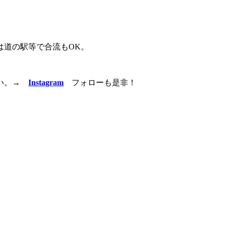
は道の駅等で合流もOK。
い。
→
Instagram
フォローも是非！