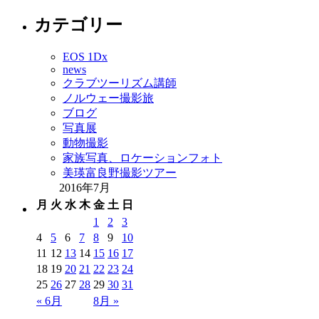
カテゴリー
EOS 1Dx
news
クラブツーリズム講師
ノルウェー撮影旅
ブログ
写真展
動物撮影
家族写真、ロケーションフォト
美瑛富良野撮影ツアー
2016年7月
月
火
水
木
金
土
日
1
2
3
4
5
6
7
8
9
10
11
12
13
14
15
16
17
18
19
20
21
22
23
24
25
26
27
28
29
30
31
« 6月
8月 »